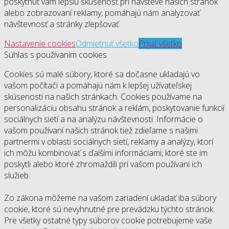
poskytnúť vám lepšiu skúsenosť pri návšteve našich stránok
alebo zobrazovaní reklamy, pomáhajú nám analyzovať
návštevnosť a stránky zlepšovať.
Nastavenie cookies
Odmietnuť všetko
Prijať všetko
Súhlas s používaním cookies
Cookies sú malé súbory, ktoré sa dočasne ukladajú vo
vašom počítači a pomáhajú nám k lepšej užívateľskej
skúsenosti na našich stránkach. Cookies používame na
personalizáciu obsahu stránok a reklám, poskytovanie funkcií
sociálnych sietí a na analýzu návštevnosti. Informácie o
vašom používaní našich stránok tiež zdieľame s našimi
partnermi v oblasti sociálnych sietí, reklamy a analýzy, ktorí
ich môžu kombinovať s ďalšími informáciami, ktoré ste im
poskytli alebo ktoré zhromaždili pri vašom používaní ich
služieb.
Zo zákona môžeme na vašom zariadení ukladať iba súbory
cookie, ktoré sú nevyhnutné pre prevádzku týchto stránok.
Pre všetky ostatné typy súborov cookie potrebujeme vaše