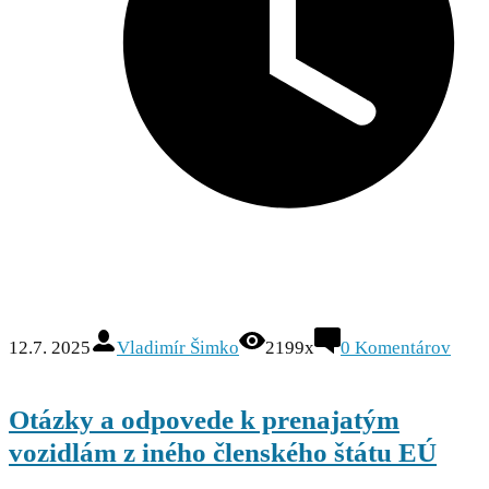
12.7. 2025
Vladimír Šimko
2199x
0
Komentárov
Otázky a odpovede k prenajatým
vozidlám z iného členského štátu EÚ