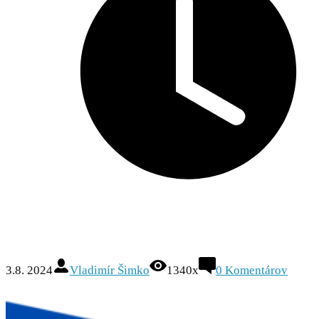
3.8. 2024
Vladimír Šimko
1340x
0
Komentárov