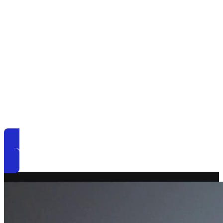
Odpovede na otázky sa od
13.06.2024 realizujú LEN pre
členov Prémiového klubu
AKADÉMIA ONLINE
DOPRAVCA.
::: Prémiový klub AKADÉMIA ONLINE DOPRAVCA TU :::