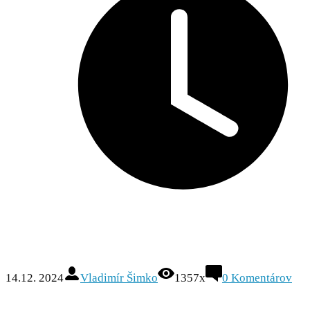
14.12. 2024
Vladimír Šimko
1357x
0
Komentárov