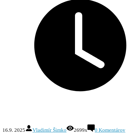
16.9. 2025
Vladimír Šimko
2699x
0
Komentárov