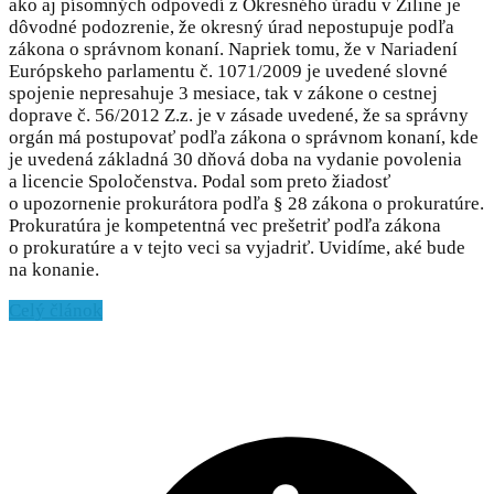
ako aj písomných odpovedí z Okresného úradu v Žiline je
dôvodné podozrenie, že okresný úrad nepostupuje podľa
zákona o správnom konaní. Napriek tomu, že v Nariadení
Európskeho parlamentu č. 1071/2009 je uvedené slovné
spojenie nepresahuje 3 mesiace, tak v zákone o cestnej
doprave č. 56/2012 Z.z. je v zásade uvedené, že sa správny
orgán má postupovať podľa zákona o správnom konaní, kde
je uvedená základná 30 dňová doba na vydanie povolenia
a licencie Spoločenstva. Podal som preto žiadosť
o upozornenie prokurátora podľa § 28 zákona o prokuratúre.
Prokuratúra je kompetentná vec prešetriť podľa zákona
o prokuratúre a v tejto veci sa vyjadriť. Uvidíme, aké bude
na konanie.
Celý článok