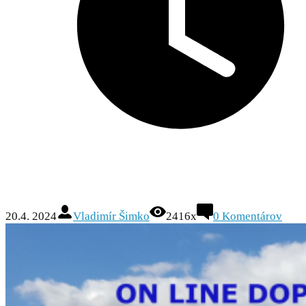
20.4. 2024
Vladimír Šimko
2416x
0
Komentárov