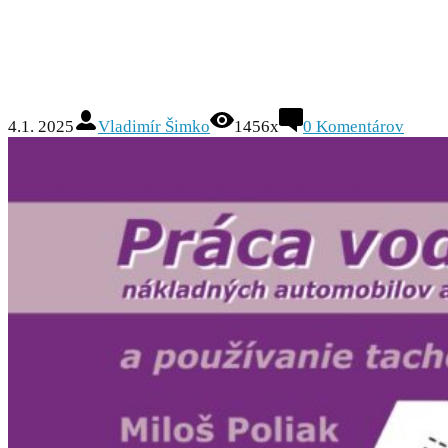
4.1. 2025
Vladimír Šimko
1456x
0
Komentárov