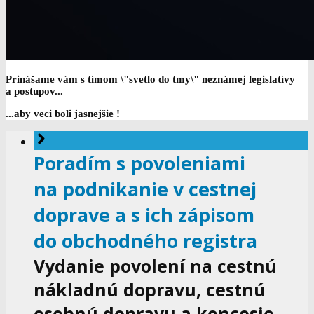
Prinášame vám s tímom \"svetlo do tmy\" neznámej legislatívy
a postupov...
...aby veci boli jasnejšie !
Poradím s povoleniami
na podnikanie v cestnej
doprave a s ich zápisom
do obchodného registra
Vydanie povolení na cestnú
nákladnú dopravu, cestnú
osobnú dopravu a koncesie