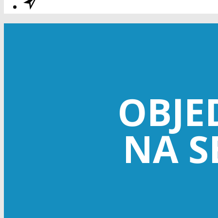
OBJE
NA S