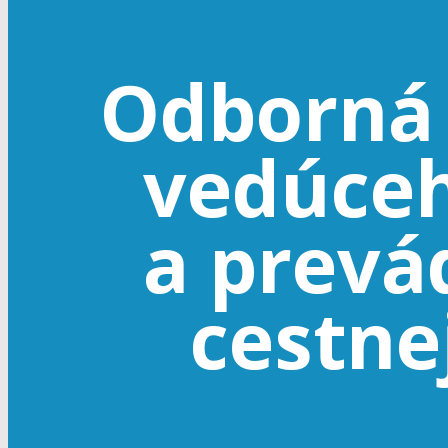
Odborná 
vedúce
a prevá
cestne