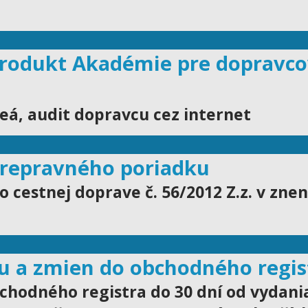
produkt Akadémie pre dopravc
deá, audit dopravcu cez internet
prepravného poriadku
cestnej doprave č. 56/2012 Z.z. v znen
cu a zmien do obchodného regis
chodného registra do 30 dní od vydani