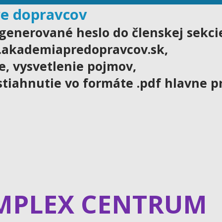
re dopravcov
generované heslo do členskej sekci
.akademiapredopravcov.sk,
e, vysvetlenie pojmov,
stiahnutie vo formáte .pdf hlavne p
MPLEX CENTRUM