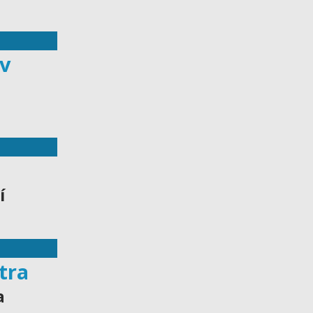
ov
í
tra
a