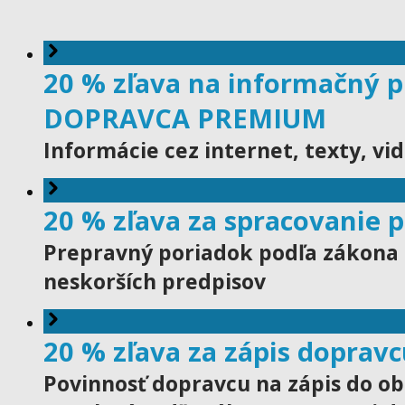
20 % zľava na informačný 
DOPRAVCA PREMIUM
Informácie cez internet, texty, vi
20 % zľava za spracovanie 
Prepravný poriadok podľa zákona o 
neskorších predpisov
20 % zľava za zápis doprav
Povinnosť dopravcu na zápis do ob