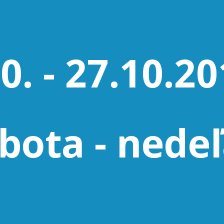
10. - 27.10.2
obota - nede