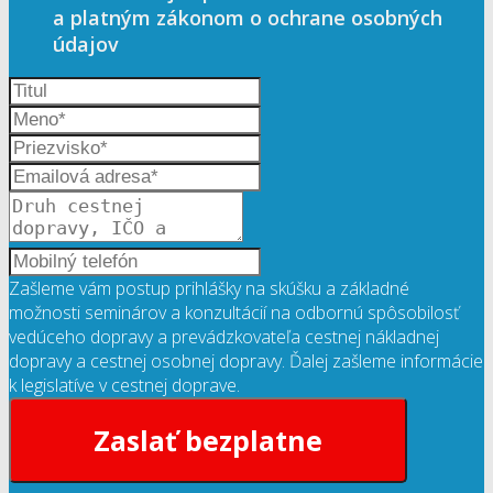
a platným zákonom o ochrane osobných
údajov
Zašleme vám postup prihlášky na skúšku a základné
možnosti seminárov a konzultácií na odbornú spôsobilosť
vedúceho dopravy a prevádzkovateľa cestnej nákladnej
dopravy a cestnej osobnej dopravy. Ďalej zašleme informácie
k legislatíve v cestnej doprave.
Zaslať bezplatne