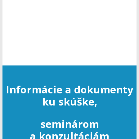
k odbornej spôsobilosti v cestnej
doprave
Informácie a dokumenty
ku skúške,
seminárom
a konzultáciám