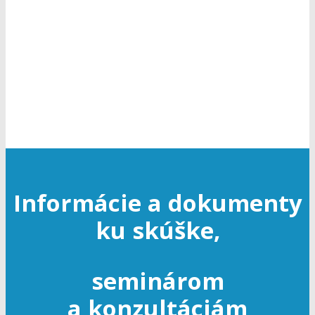
k odbornej spôsobilosti v cestnej
doprave
Informácie a dokumenty
ku skúške,
seminárom
a konzultáciám