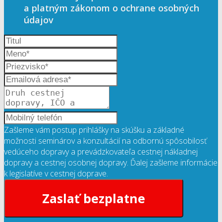
a platným zákonom o ochrane osobných
údajov
Zašleme vám postup prihlášky na skúšku a základné
možnosti seminárov a konzultácií na odbornú spôsobilosť
vedúceho dopravy a prevádzkovateľa cestnej nákladnej
dopravy a cestnej osobnej dopravy. Ďalej zašleme informácie
k legislatíve v cestnej doprave.
Zaslať bezplatne