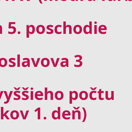
 5. poschodie
oslavova 3
vyššieho počtu
kov 1. deň)