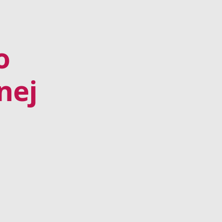
o
nej