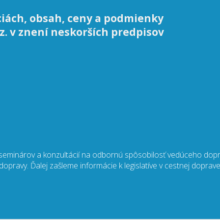
ciách, obsah, ceny a podmienky
 z. v znení neskorších predpisov
 seminárov a konzultácií na odbornú spôsobilosť vedúceho dopr
pravy. Ďalej zašleme informácie k legislatíve v cestnej doprave