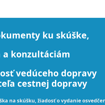
okumenty ku skúške,
 a konzultáciám
losť vedúceho dopravy
eľa cestnej dopravy
ška na skúšku, žiadosť o vydanie osvedčen