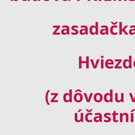
zasadačka
Hviezd
(z dôvodu 
účastní