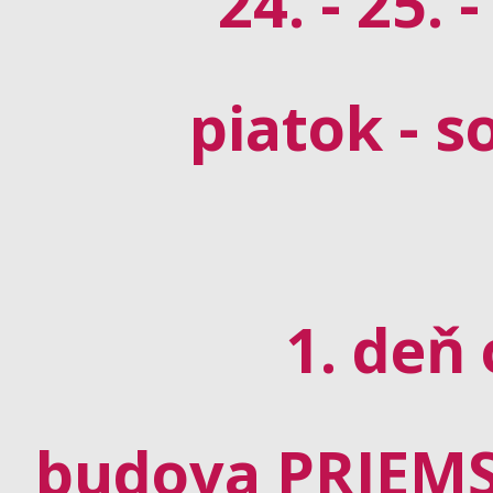
24. - 25. 
piatok - s
1. deň 
budova PRIEMS