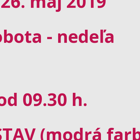
- 26. máj 2019
obota - nedeľa
od 09.30 h.
TAV (modrá farb