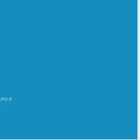
avy a
.