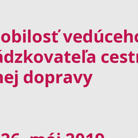
obilosť vedúceh
ádzkovateľa cest
ej dopravy