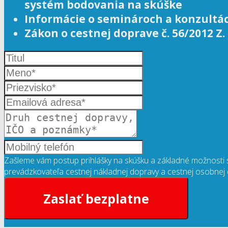
systém bodovania na skúške
Informácie o seminároch a konzultá
Zákon o cestnej doprave č. 56/2012 Z.
Zašleme vám postup prihlášky na skúšku a základné možnosti
prevádzkovateľa cestnej nákladnej dopravy a cestnej osobnej do
Zaslať bezplatne