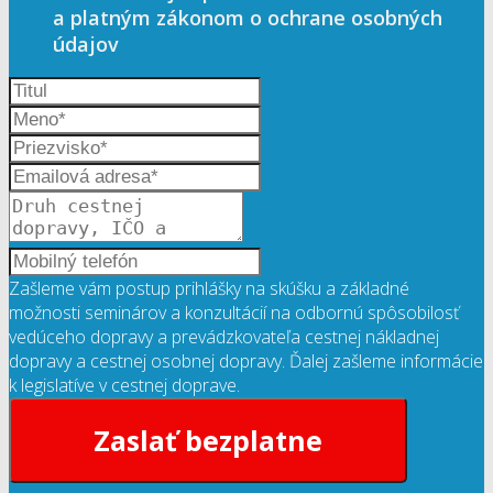
a platným zákonom o ochrane osobných
údajov
Zašleme vám postup prihlášky na skúšku a základné
možnosti seminárov a konzultácií na odbornú spôsobilosť
vedúceho dopravy a prevádzkovateľa cestnej nákladnej
dopravy a cestnej osobnej dopravy. Ďalej zašleme informácie
k legislatíve v cestnej doprave.
Zaslať bezplatne