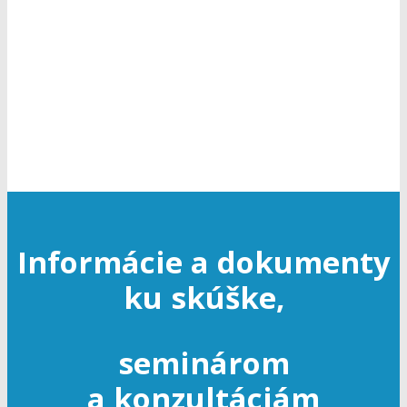
k odbornej spôsobilosti v cestnej
doprave
Informácie a dokumenty
ku skúške,
seminárom
a konzultáciám