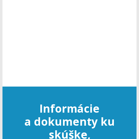
v taxislužbe, preukaz vodiča
taxislužby a poradenská činnosť
k odbornej spôsobilosti v cestnej
doprave
Informácie
a dokumenty ku
skúške,