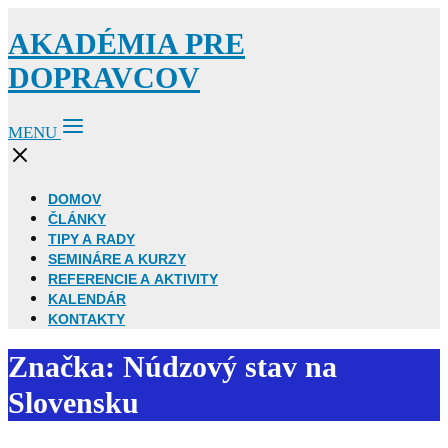
AKADÉMIA PRE
DOPRAVCOV
MENU
DOMOV
ČLÁNKY
TIPY A RADY
SEMINÁRE A KURZY
REFERENCIE A AKTIVITY
KALENDÁR
KONTAKTY
Značka: Núdzový stav na
Slovensku