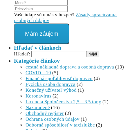
Vaše údaje sú u nás v bezpečí
Zásady spracúvania
osobných údajov
Mám záujem
Hľadať v článkoch
Hľadať:
Kategórie článkov
cestná nákladná doprava a osobná doprava
(13)
COVID – 19
(5)
Finančná spoľahlivosť dopravcu
(4)
Fyzická osoba dopravca
(2)
Konečný užívateľ výhod
(1)
Koronavírus
(2)
Licencia Spoločenstva 2,5 – 3,5 tony
(2)
Nazaradené
(16)
Obchodný register
(2)
Ochrana osobných údajov
(1)
Odborná spôsobilosť v taxislužbe
(2)