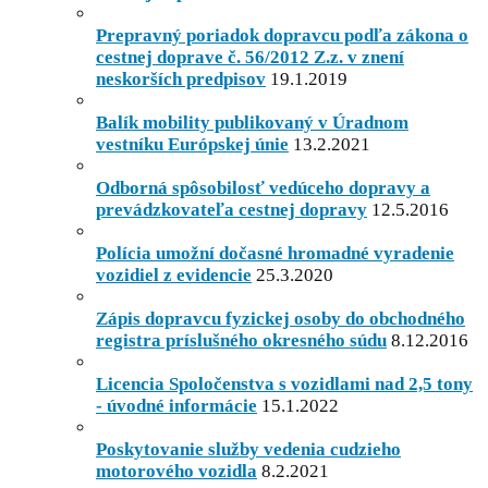
Prepravný poriadok dopravcu podľa zákona o
cestnej doprave č. 56/2012 Z.z. v znení
neskorších predpisov
19.1.2019
Balík mobility publikovaný v Úradnom
vestníku Európskej únie
13.2.2021
Odborná spôsobilosť vedúceho dopravy a
prevádzkovateľa cestnej dopravy
12.5.2016
Polícia umožní dočasné hromadné vyradenie
vozidiel z evidencie
25.3.2020
Zápis dopravcu fyzickej osoby do obchodného
registra príslušného okresného súdu
8.12.2016
Licencia Spoločenstva s vozidlami nad 2,5 tony
- úvodné informácie
15.1.2022
Poskytovanie služby vedenia cudzieho
motorového vozidla
8.2.2021