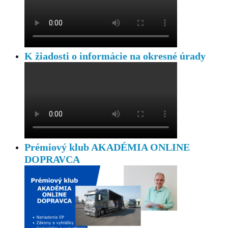
K žiadosti o informácie na okresné úrady
Prémiový klub AKADÉMIA ONLINE
DOPRAVCA