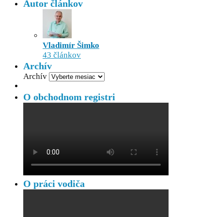
Autor článkov
Vladimír Šimko
43 článkov
Archív
Archív
O obchodnom registri
O práci vodiča