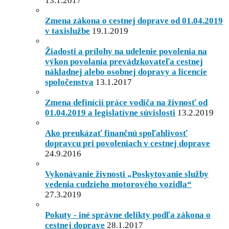
13.1.2017
Zmena zákona o cestnej doprave od 01.04.2019
v taxislužbe
19.1.2019
Žiadosti a prílohy na udelenie povolenia na
výkon povolania prevádzkovateľa cestnej
nákladnej alebo osobnej dopravy a licencie
spoločenstva
13.1.2017
Zmena definícií práce vodiča na živnosť od
01.04.2019 a legislatívne súvislosti
13.2.2019
Ako preukázať finančnú spoľahlivosť
dopravcu pri povoleniach v cestnej doprave
24.9.2016
Vykonávanie živnosti „Poskytovanie služby
vedenia cudzieho motorového vozidla“
27.3.2019
Pokuty - iné správne delikty podľa zákona o
cestnej doprave
28.1.2017