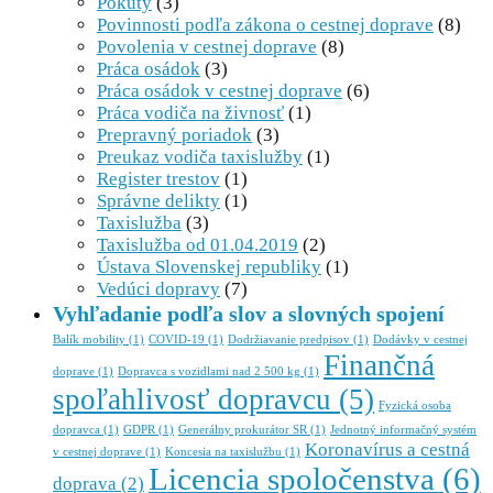
Pokuty
(3)
Povinnosti podľa zákona o cestnej doprave
(8)
Povolenia v cestnej doprave
(8)
Práca osádok
(3)
Práca osádok v cestnej doprave
(6)
Práca vodiča na živnosť
(1)
Prepravný poriadok
(3)
Preukaz vodiča taxislužby
(1)
Register trestov
(1)
Správne delikty
(1)
Taxislužba
(3)
Taxislužba od 01.04.2019
(2)
Ústava Slovenskej republiky
(1)
Vedúci dopravy
(7)
Vyhľadanie podľa slov a slovných spojení
Balík mobility
(1)
COVID-19
(1)
Dodržiavanie predpisov
(1)
Dodávky v cestnej
Finančná
doprave
(1)
Dopravca s vozidlami nad 2 500 kg
(1)
spoľahlivosť dopravcu
(5)
Fyzická osoba
dopravca
(1)
GDPR
(1)
Generálny prokurátor SR
(1)
Jednotný informačný systém
Koronavírus a cestná
v cestnej doprave
(1)
Koncesia na taxislužbu
(1)
Licencia spoločenstva
(6)
doprava
(2)