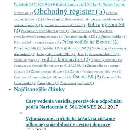
Nariadenie EP 561/2009
(1)
Nákladná doprava nad 2 500 kg
(1)
Núdzový stav na
Obchodný register
(5)
Slovensku
(1)
Ochrana
osobných údajov
(1)
Odborná spôsobilosť vedúceho dopravy a prevádzkovateľa
Policajný zbor SR
cestnej dopravy
(1)
Opatrenia vo finančnej oblasti
(1)
(2)
Povinnosti v obchodnom registri
(1)
Povolenie na výkon povolania
prevádzkovateľa cestnej dopravy
(1)
Prenajaté vozidlo z EÚ
(1)
Priebeh skúšky
(1)
Práca vodiča na živnosť
(2)
Práca osádok v cestnej doprave
(1)
Prípadové štúdie
(1)
Príslušníci Policajného zboru SR
(1)
Sťažnosť podľa zákona o
sťažnostiach
(1)
Tachografy od roku 2026
(1)
Test
(1)
Uznesenie vlády SR
(1)
vodič a koronavírus
(2)
Vedúci dopravy
(1)
Výmaz fyzických osôb
dopravcov z obchodného registra po 01.10.2020.
(1)
Zmena zákona o cestnej
doprave
(1)
Zákon o cestnej doprave
(1)
Zákon o verejnej osobnej doprave
(1)
Ústava SR
(2)
Úrad pre ochranu osobných údajov SR
(1)
Ústavnosť
(1)
Ústna skúška
(1)
Časový limit
(1)
Živnostenský register
(1)
Najčítanejšie články
Časy vedenia vozidla, prestávok a odpočinku
podľa Nariadenia č. 561/2006/ES
28.1.2017
Vykonávanie a priebeh skúšok na získanie
odbornej spôsobilosti v cestnej doprave