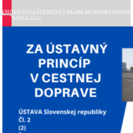
OBJEDNÁVKA ČLENSTVA V KLUBE AKADÉMIA ONLINE
DOPRAVCA TU :::