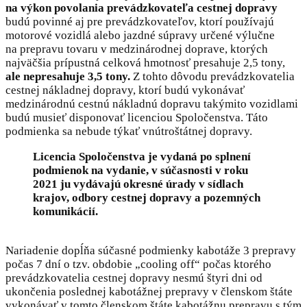
na výkon povolania prevádzkovateľa cestnej dopravy
budú povinné aj pre prevádzkovateľov, ktorí používajú
motorové vozidlá alebo jazdné súpravy určené výlučne
na prepravu tovaru v medzinárodnej doprave, ktorých
najväčšia prípustná celková hmotnosť presahuje 2,5 tony,
ale nepresahuje 3,5 tony.
Z tohto dôvodu prevádzkovatelia
cestnej nákladnej dopravy, ktorí budú vykonávať
medzinárodnú cestnú nákladnú dopravu takýmito vozidlami
budú musieť disponovať licenciou Spoločenstva. Táto
podmienka sa nebude týkať vnútroštátnej dopravy.
Licencia Spoločenstva je vydaná po splnení
podmienok na vydanie, v súčasnosti v roku
2021 ju vydávajú okresné úrady v sídlach
krajov, odbory cestnej dopravy a pozemných
komunikácií.
Nariadenie dopĺňa súčasné podmienky kabotáže 3 prepravy
počas 7 dní o tzv. obdobie „cooling off“ počas ktorého
prevádzkovatelia cestnej dopravy nesmú štyri dni od
ukončenia poslednej kabotážnej prepravy v členskom štáte
vykonávať v tomto členskom štáte kabotážnu prepravu s tým