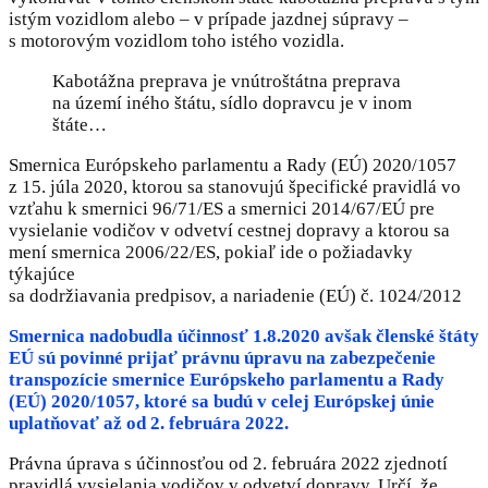
istým vozidlom alebo – v prípade jazdnej súpravy –
s motorovým vozidlom toho istého vozidla.
Kabotážna preprava je vnútroštátna preprava
na území iného štátu, sídlo dopravcu je v inom
štáte…
Smernica Európskeho parlamentu a Rady (EÚ) 2020/1057
z 15. júla 2020, ktorou sa stanovujú špecifické pravidlá vo
vzťahu k smernici 96/71/ES a smernici 2014/67/EÚ pre
vysielanie vodičov v odvetví cestnej dopravy a ktorou sa
mení smernica 2006/22/ES, pokiaľ ide o požiadavky
týkajúce
sa dodržiavania predpisov, a nariadenie (EÚ) č. 1024/2012
Smernica nadobudla účinnosť 1.8.2020 avšak členské štáty
EÚ sú povinné prijať právnu úpravu na zabezpečenie
transpozície smernice Európskeho parlamentu a Rady
(EÚ) 2020/1057, ktoré sa budú v celej Európskej únie
uplatňovať až od 2. februára 2022.
Právna úprava s účinnosťou od 2. februára 2022 zjednotí
pravidlá vysielania vodičov v odvetví dopravy. Určí, že