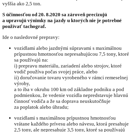
vyššia ako 2,5 ton.
S účinnosťou od 20. 8.2020 sa zároveň precizujú
a upravujú výnimky na jazdy u ktorých nie je potrebné
používať tachograf.
Ide o nasledovné prepravy:
vozidlami alebo jazdnými súpravami s maximálnou
prípustnou hmotnosťou nepresahujúcou 7,5 tony, ktoré
sa používajú na:
i) prepravu materiálu, zariadení alebo strojov, ktoré
vodič používa počas svojej práce, alebo
ii) doručovanie tovaru vyrobeného v rámci remeselnej
výroby,
a to iba v okruhu 100 km od základne podniku a pod
podmienkou, že vedenie vozidla nepredstavuje hlavnú
činnosť vodiča a že sa doprava neuskutočňuje
za poplatok alebo úhradu;
vozidlami s maximálnou prípustnou hmotnosťou
vrátane každého prívesu alebo návesu, ktorá presahuje
2,5 tony, ale nepresahuje 3,5 tony, ktoré sa používajú