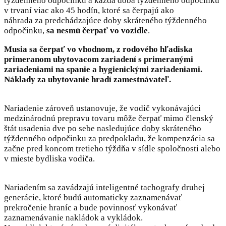
týždenného odpočinku a každá doba týždenného odpočinku
v trvaní viac ako 45 hodín, ktoré sa čerpajú ako
náhrada za predchádzajúce doby skráteného týždenného
odpočinku,
sa nesmú čerpať vo vozidle
.
Musia sa čerpať vo vhodnom, z rodového hľadiska
primeranom ubytovacom zariadení s primeranými
zariadeniami na spanie a hygienickými zariadeniami.
Náklady za ubytovanie hradí zamestnávateľ.
Nariadenie zároveň ustanovuje, že vodič vykonávajúci
medzinárodnú prepravu tovaru môže čerpať mimo členský
štát usadenia dve po sebe nasledujúce doby skráteného
týždenného odpočinku za predpokladu, že kompenzácia sa
začne pred koncom tretieho týždňa v sídle spoločnosti alebo
v mieste bydliska vodiča.
Nariadením sa zavádzajú inteligentné tachografy druhej
generácie, ktoré budú automaticky zaznamenávať
prekročenie hraníc a bude povinnosť vykonávať
zaznamenávanie nakládok a vykládok.