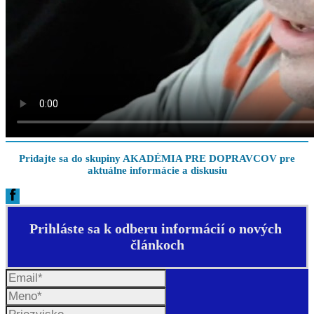
Pridajte sa do skupiny AKADÉMIA PRE DOPRAVCOV pre
aktuálne informácie a diskusiu
Prihláste sa k odberu informácií o nových
článkoch