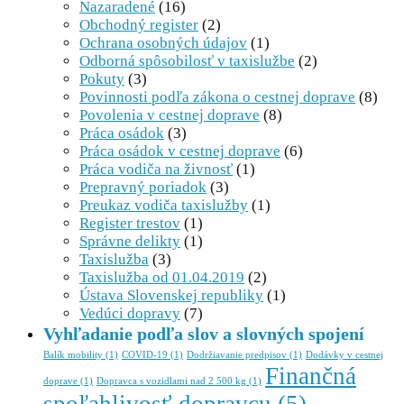
Nazaradené
(16)
Obchodný register
(2)
Ochrana osobných údajov
(1)
Odborná spôsobilosť v taxislužbe
(2)
Pokuty
(3)
Povinnosti podľa zákona o cestnej doprave
(8)
Povolenia v cestnej doprave
(8)
Práca osádok
(3)
Práca osádok v cestnej doprave
(6)
Práca vodiča na živnosť
(1)
Prepravný poriadok
(3)
Preukaz vodiča taxislužby
(1)
Register trestov
(1)
Správne delikty
(1)
Taxislužba
(3)
Taxislužba od 01.04.2019
(2)
Ústava Slovenskej republiky
(1)
Vedúci dopravy
(7)
Vyhľadanie podľa slov a slovných spojení
Balík mobility
(1)
COVID-19
(1)
Dodržiavanie predpisov
(1)
Dodávky v cestnej
Finančná
doprave
(1)
Dopravca s vozidlami nad 2 500 kg
(1)