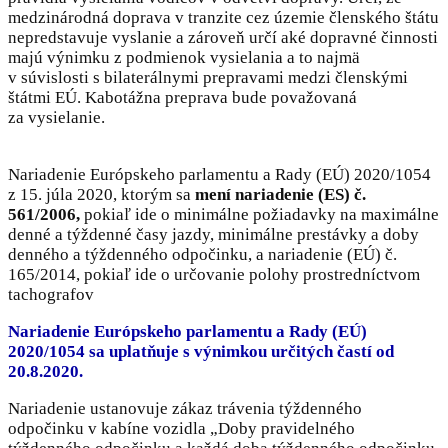
medzinárodná doprava v tranzite cez územie členského štátu
nepredstavuje vyslanie a zároveň určí aké dopravné činnosti
majú výnimku z podmienok vysielania a to najmä
v súvislosti s bilaterálnymi prepravami medzi členskými
štátmi EÚ. Kabotážna preprava bude považovaná
za vysielanie.
Nariadenie Európskeho parlamentu a Rady (EÚ) 2020/1054
z 15. júla 2020, ktorým sa
mení nariadenie (ES) č.
561/2006,
pokiaľ ide o minimálne požiadavky na maximálne
denné a týždenné časy jazdy, minimálne prestávky a doby
denného a týždenného odpočinku, a nariadenie (EÚ) č.
165/2014, pokiaľ ide o určovanie polohy prostredníctvom
tachografov
Nariadenie Európskeho parlamentu a Rady (EÚ)
2020/1054 sa uplatňuje s výnimkou určitých častí od
20.8.2020.
Nariadenie ustanovuje zákaz trávenia týždenného
odpočinku v kabíne vozidla „Doby pravidelného