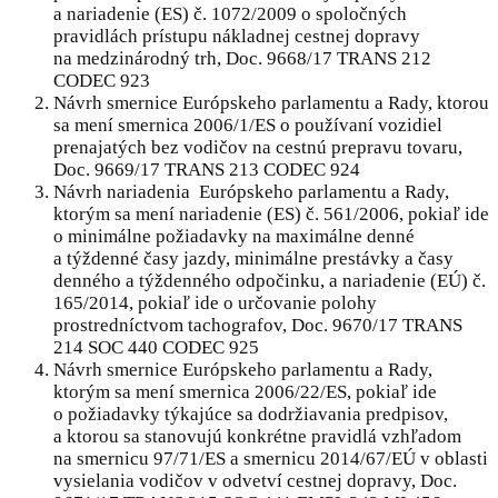
a nariadenie (ES) č. 1072/2009 o spoločných
pravidlách prístupu nákladnej cestnej dopravy
na medzinárodný trh, Doc. 9668/17 TRANS 212
CODEC 923
Návrh smernice Európskeho parlamentu a Rady, ktorou
sa mení smernica 2006/1/ES o používaní vozidiel
prenajatých bez vodičov na cestnú prepravu tovaru,
Doc. 9669/17 TRANS 213 CODEC 924
Návrh nariadenia Európskeho parlamentu a Rady,
ktorým sa mení nariadenie (ES) č. 561/2006, pokiaľ ide
o minimálne požiadavky na maximálne denné
a týždenné časy jazdy, minimálne prestávky a časy
denného a týždenného odpočinku, a nariadenie (EÚ) č.
165/2014, pokiaľ ide o určovanie polohy
prostredníctvom tachografov, Doc. 9670/17 TRANS
214 SOC 440 CODEC 925
Návrh smernice Európskeho parlamentu a Rady,
ktorým sa mení smernica 2006/22/ES, pokiaľ ide
o požiadavky týkajúce sa dodržiavania predpisov,
a ktorou sa stanovujú konkrétne pravidlá vzhľadom
na smernicu 97/71/ES a smernicu 2014/67/EÚ v oblasti
vysielania vodičov v odvetví cestnej dopravy, Doc.