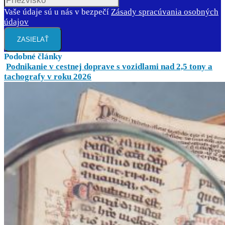
Vaše údaje sú u nás v bezpečí
Zásady spracúvania osobných
údajov
ZASIELAŤ
Podobné články
Podnikanie v cestnej doprave s vozidlami nad 2,5 tony a
tachografy v roku 2026