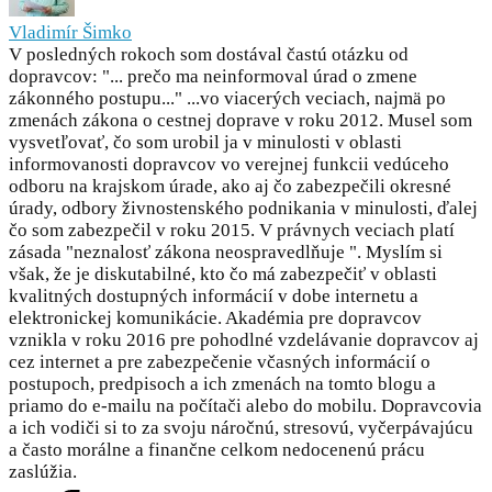
Vladimír Šimko
V posledných rokoch som dostával častú otázku od
dopravcov: "... prečo ma neinformoval úrad o zmene
zákonného postupu..." ...vo viacerých veciach, najmä po
zmenách zákona o cestnej doprave v roku 2012. Musel som
vysvetľovať, čo som urobil ja v minulosti v oblasti
informovanosti dopravcov vo verejnej funkcii vedúceho
odboru na krajskom úrade, ako aj čo zabezpečili okresné
úrady, odbory živnostenského podnikania v minulosti, ďalej
čo som zabezpečil v roku 2015. V právnych veciach platí
zásada "neznalosť zákona neospravedlňuje ". Myslím si
však, že je diskutabilné, kto čo má zabezpečiť v oblasti
kvalitných dostupných informácií v dobe internetu a
elektronickej komunikácie. Akadémia pre dopravcov
vznikla v roku 2016 pre pohodlné vzdelávanie dopravcov aj
cez internet a pre zabezpečenie včasných informácií o
postupoch, predpisoch a ich zmenách na tomto blogu a
priamo do e-mailu na počítači alebo do mobilu. Dopravcovia
a ich vodiči si to za svoju náročnú, stresovú, vyčerpávajúcu
a často morálne a finančne celkom nedocenenú prácu
zaslúžia.