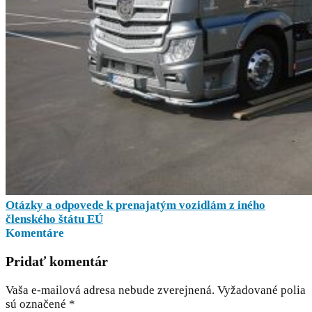
Otázky a odpovede k prenajatým vozidlám z iného
členského štátu EÚ
Komentáre
Pridať komentár
Vaša e-mailová adresa nebude zverejnená.
Vyžadované polia
sú označené
*