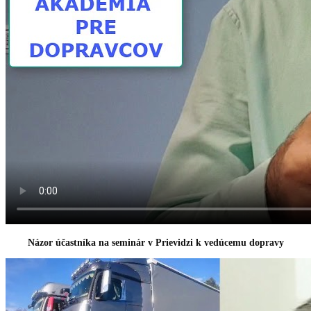
Názor účastníka na seminár v Prievidzi k vedúcemu dopravy