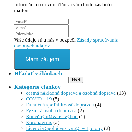
Informácia o novom článku vám bude zaslaná e-
mailom
Vaše údaje sú u nás v bezpečí
Zásady spracúvania
osobných údajov
Mám záujem
Hľadať v článkoch
Hľadať:
Kategórie článkov
cestná nákladná doprava a osobná doprava
(13)
COVID – 19
(5)
Finančná spoľahlivosť dopravcu
(4)
Fyzická osoba dopravca
(2)
Konečný užívateľ výhod
(1)
Koronavírus
(2)
Licencia Spoločenstva 2,5 – 3,5 tony
(2)