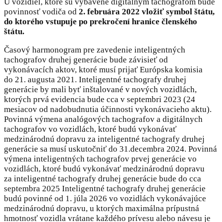
U vozidiel, ktoré sú vybavené digitálnym tachografom bude
povinnosť vodiča od
2. februára 2022 vložiť symbol štátu,
do ktorého vstupuje po prekročení hranice členského
štátu.
Časový harmonogram pre zavedenie inteligentných
tachografov druhej generácie bude závisieť od
vykonávacích aktov, ktoré musí prijať Európska komisia
do 21. augusta 2021. Inteligentné tachografy druhej
generácie by mali byť inštalované v nových vozidlách,
ktorých prvá evidencia bude cca v septembri 2023 (24
mesiacov od nadobudnutia účinnosti vykonávacieho aktu).
Povinná výmena analógových tachografov a digitálnych
tachografov vo vozidlách, ktoré budú vykonávať
medzinárodnú dopravu za inteligentné tachografy druhej
generácie sa musí uskutočniť do 31.decembra 2024. Povinná
výmena inteligentných tachografov prvej generácie vo
vozidlách, ktoré budú vykonávať medzinárodnú dopravu
za inteligentné tachografy druhej generácie bude do cca
septembra 2025 Inteligentné tachografy druhej generácie
budú povinné od 1. júla 2026 vo vozidlách vykonávajúce
medzinárodnú dopravu, u ktorých maximálna prípustná
hmotnosť vozidla vrátane každého prívesu alebo návesu je