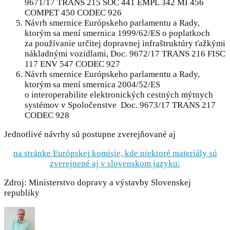
9671/17 TRANS 215 SOC 441 EMPL 342 MI 456
COMPET 450 CODEC 926
Návrh smernice Európskeho parlamentu a Rady,
ktorým sa mení smernica 1999/62/ES o poplatkoch
za používanie určitej dopravnej infraštruktúry ťažkými
nákladnými vozidlami, Doc. 9672/17 TRANS 216 FISC
117 ENV 547 CODEC 927
Návrh smernice Európskeho parlamentu a Rady,
ktorým sa mení smernica 2004/52/ES
o interoperabilite elektronických cestných mýtnych
systémov v Spoločenstve Doc. 9673/17 TRANS 217
CODEC 928
Jednotlivé návrhy sú postupne zverejňované aj
na stránke Európskej komisie, kde niektoré materiály sú
zverejnené aj v slovenskom jazyku:
Zdroj: Ministerstvo dopravy a výstavby Slovenskej
republiky