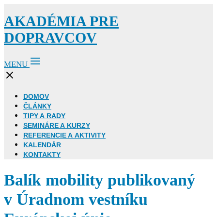
AKADÉMIA PRE
DOPRAVCOV
MENU
DOMOV
ČLÁNKY
TIPY A RADY
SEMINÁRE A KURZY
REFERENCIE A AKTIVITY
KALENDÁR
KONTAKTY
Balík mobility publikovaný
v Úradnom vestníku