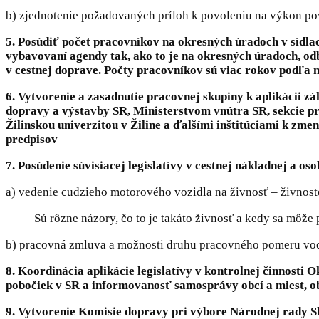
b) zjednotenie požadovaných príloh k povoleniu na výkon pov
5. Posúdiť počet pracovníkov na okresných úradoch v sídl
vybavovaní agendy tak, ako to je na okresných úradoch, o
v cestnej doprave. Počty pracovníkov sú viac rokov podľa 
6. Vytvorenie a zasadnutie pracovnej skupiny k aplikácii zá
dopravy a výstavby SR, Ministerstvom vnútra SR, sekcie
Žilinskou univerzitou v Žiline a ďalšími inštitúciami k zme
predpisov
7. Posúdenie súvisiacej legislatívy v cestnej nákladnej a o
a) vedenie cudzieho motorového vozidla na živnosť – živnos
Sú rôzne názory, čo to je takáto živnosť a kedy sa môže
b) pracovná zmluva a možnosti druhu pracovného pomeru vodič
8. Koordinácia aplikácie legislatívy v kontrolnej činnosti 
pobočiek v SR a informovanosť samosprávy obcí a miest, ob
9. Vytvorenie Komisie dopravy pri výbore Národnej rady Sl