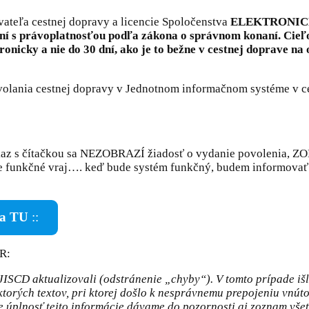
vateľa cestnej dopravy a licencie Spoločenstva
ELEKTRONICKY,
 s právoplatnosťou podľa zákona o správnom konaní. Cieľom 
onicky a nie do 30 dní, ako je to bežne v cestnej doprave na
olania cestnej dopravy v Jednotnom informačnom systéme v ce
reukaz s čítačkou sa NEZOBRAZÍ žiadosť o vydanie povoleni
nkčné vraj…. keď bude systém funkčný, budem informovať
nia TU
::
R:
 JISCD aktualizovali (odstránenie „chyby“). V tomto prípade i
torých textov, pri ktorej došlo k nesprávnemu prepojeniu vnú
e úplnosť tejto informácie dávame do pozornosti aj zoznam vš