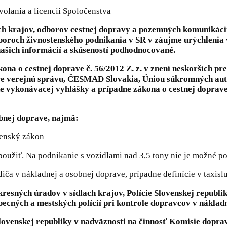
olania a licencii Spoločenstva
ach krajov, odborov cestnej dopravy a pozemných komunikáci
dboroch živnostenského podnikania v SR v záujme urýchleni
našich informácií a skúseností podhodnocované.
kona o cestnej doprave č. 56/2012 Z. z. v znení neskorších p
 pre verejnú správu, ČESMAD Slovakia, Úniou súkromných a
ne vykonávacej vyhlášky a prípadne zákona o cestnej doprave 
sobnej doprave, najmä:
tenský zákon
 použiť. Na podnikanie s vozidlami nad 3,5 tony nie je možné 
a v nákladnej a osobnej doprave, prípadne definície v taxisl
Okresných úradov v sídlach krajov, Polície Slovenskej republ
ecných a mestských polícií pri kontrole dopravcov v nákladn
ovenskej republiky v nadväznosti na činnosť Komisie doprav