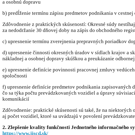
a osobnú dopravu
b) predĺženie termínu zápisu predmetov podnikania v cestnej 
Zdôvodnenie z praktických skúseností: Okresné súdy nestíha
za nedodržanie 30 dňovej doby na zápis do obchodného registr
c) upresnenie termínu zverejnenia prepravných poriadkov do
d) upresnenie činnosti okresných úradov v sídlach krajov a 
nákladnej a osobnej dopravy skúškou a preukázanie odbornej
e) upresnenie definície povinnosti pracovnej zmluvy vedúce
spoločnosti
f) upresnenie definície predmetov podnikania zapisovaných d
čo sa týka počtu prevádzkovaných vozidiel a úpravy súvisia
komunikácií
Zdôvodnenie: praktické skúsenosti sú také, že na niektorých
aj počet vozidiel, ktoré sa uvádzajú v povolení prevádzkovat
2.
Zlepšenie kvality funkčnosti Jednotného informačného sy
https://www.jiscd.sk/