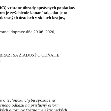
 vrátane úhrady správnych poplatkov
je zrýchlenie konaní tak, ako je to
 okresných úradoch v sídlach krajov,
stnej doprave dňa 29.06. 2020,
a, ZOBRAZÍ SA ŽIADOSŤ O ODŇATIE
.
šlo o technickú chybu spôsobenú
torného odkazu na príslušný eForm
etkých eFormov (zoznam elektronických