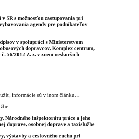
í v SR s možnosťou zastupovania pri
a vybavovania agendy pre podnikateľov
redpisov v spolupráci s Ministerstvom
utobusových dopravcov, Komplex centrum,
č. 56/2012 Z. z. v znení neskorších
použiť, informácie sú v inom článku…
užbe
iky, Národného inšpektorátu práce a jeho
ej doprave, osobnej doprave a taxislužbe
y, výstavby a cestovného ruchu pri