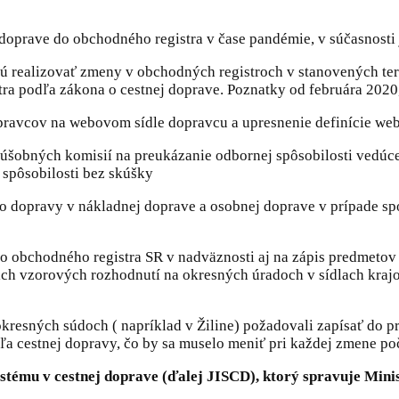
doprave do obchodného registra v čase pandémie, v súčasnosti 
jú realizovať zmeny v obchodných registroch v stanovených t
a podľa zákona o cestnej doprave. Poznatky od februára 2020, 
pravcov na webovom sídle dopravcu a upresnenie definície web
skúšobných komisií na preukázanie odbornej spôsobilosti vedú
 spôsobilosti bez skúšky
ho dopravy v nákladnej doprave a osobnej doprave v prípade s
o obchodného registra SR v nadväznosti aj na zápis predmetov
cich vzorových rozhodnutí na okresných úradoch v sídlach kra
 okresných súdoch ( napríklad v Žiline) požadovali zapísať do
eľa cestnej dopravy, čo by sa muselo meniť pri každej zmene po
stému v cestnej doprave (ďalej JISCD), ktorý spravuje Mini