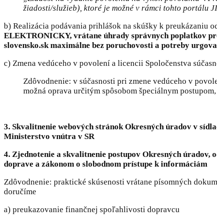
žiadosti/služieb), ktoré je možné v rámci tohto portálu 
b) Realizácia podávania prihlášok na skúšky k preukázaniu o
ELEKTRONICKY, vrátane úhrady správnych poplatkov prev
slovensko.sk maximálne bez poruchovosti a potreby urgov
c) Zmena vedúceho v povolení a licencii Spoločenstva súčas
Zdôvodnenie: v súčasnosti pri zmene vedúceho v povolení
možná oprava určitým spôsobom špeciálnym postupom, to
3. Skvalitnenie webových stránok Okresných úradov v sídla
Ministerstvo vnútra v SR
4. Zjednotenie a skvalitnenie postupov Okresných úradov, 
doprave a zákonom o slobodnom prístupe k informáciám
Zdôvodnenie: praktické skúsenosti vrátane písomných dokume
doručíme
a) preukazovanie finančnej spoľahlivosti dopravcu