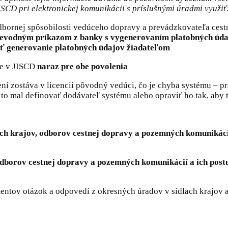
JISCD pri elektronickej komunikácii s príslušnými úradmi využiť
dbornej spôsobilosti vedúceho dopravy a prevádzkovateľa cest
odným príkazom z banky s vygenerovaním platobných údajo
ať generovanie platobných údajov žiadateľom
ne v JISCD
naraz pre obe povolenia
 zostáva v licencii pôvodný vedúci, čo je chyba systému – pra
 mal definovať dodávateľ systému alebo opraviť ho tak, aby 
ch krajov, odborov cestnej dopravy a pozemných komunikácií
odborov cestnej dopravy a pozemných komunikácií a ich post
ntov otázok a odpovedí z okresných úradov v sídlach krajov a