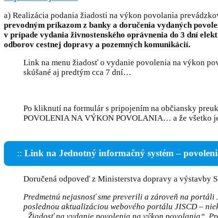
a) Realizácia podania žiadosti na výkon povolania prevádzko
prevodným príkazom z banky a doručenia vydaných povolení
v prípade vydania živnostenského oprávnenia do 3 dní elektr
odborov cestnej dopravy a pozemných komunikácií.
Link na menu žiadosť o vydanie povolenia na výkon pov
skúšané aj predtým cca 7 dní…
Po kliknutí na formulár s pripojením na občiansky p
POVOLENIA NA VÝKON POVOLANIA… a že všetko je fu
::
Link na Jednotný informačný systém – povole
Doručená odpoveď z Ministerstva dopravy a výstavby S
Predmetnú nejasnosť sme preverili a zároveň na portáli
poslednou aktualizáciou webového portálu JISCD – niek
„Žiadosť na vydanie povolenia na výkon povolania“. Pr