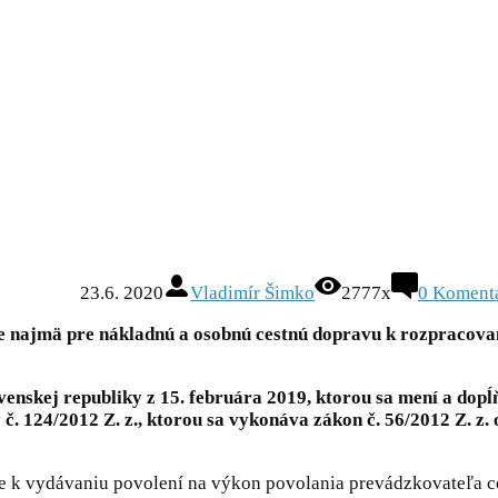
23.6. 2020
Vladimír Šimko
2777x
0 Koment
jeme najmä pre nákladnú a osobnú cestnú dopravu k rozpraco
nskej republiky z 15. februára 2019, ktorou sa mení a dopĺ
. 124/2012 Z. z., ktorou sa vykonáva zákon č. 56/2012 Z. z. 
ave k vydávaniu povolení na výkon povolania prevádzkovateľa 