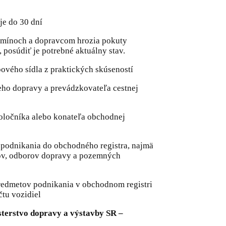
je do 30 dní
ermínoch a dopravcom hrozia pokuty
posúdiť je potrebné aktuálny stav.
ového sídla z praktických skúseností
ceho dopravy a prevádzkovateľa cestnej
poločníka alebo konateľa obchodnej
 podnikania do obchodného registra, najmä
jov, odborov dopravy a pozemných
 predmetov podnikania v obchodnom registri
čtu vozidiel
sterstvo dopravy a výstavby SR –