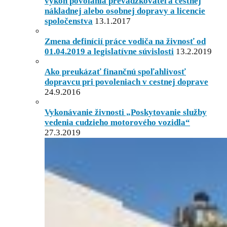
výkon povolania prevádzkovateľa cestnej
nákladnej alebo osobnej dopravy a licencie
spoločenstva
13.1.2017
Zmena definícií práce vodiča na živnosť od
01.04.2019 a legislatívne súvislosti
13.2.2019
Ako preukázať finančnú spoľahlivosť
dopravcu pri povoleniach v cestnej doprave
24.9.2016
Vykonávanie živnosti „Poskytovanie služby
vedenia cudzieho motorového vozidla“
27.3.2019