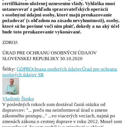
certifikátom uloženej uznesením vlády. Vyhláška musí
ustanovovať z pohľadu spracovateľských operácií
s osobnými údajmi osoby, ktoré majú preukazovanie
požadovať (s ohľadom na zásadu nevyhnutnosti), osoby,
ktoré sú ho povinné voči nim plniť, dokedy a na aký účel
bude toto preukazovanie vykonávané.
ZDROJ:
ÚRAD PRE OCHRANU OSOBNÝCH ÚDAJOV
SLOVENSKEJ REPUBLIKY 30.10.2020
Štítky:
GDPR
Ochrana osobných údajov
Úrad pre ochranu
osobných údajov SR
Vladimír Šimko
V posledných rokoch som dostával častú otázku od
dopravcov: "... prečo ma neinformoval úrad o zmene
zákonného postupu..." ...vo viacerých veciach, najmä po
zmenách zákona o cestnej doprave v roku 2012. Musel som