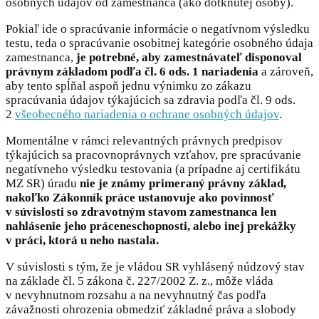
osobných údajov od zamestnanca (ako dotknutej osoby).
Pokiaľ ide o spracúvanie informácie o negatívnom výsledku
testu, teda o spracúvanie osobitnej kategórie osobného údaja
zamestnanca,
je potrebné, aby zamestnávateľ disponoval
právnym základom podľa čl. 6 ods. 1 nariadenia
a zároveň,
aby tento spĺňal aspoň jednu výnimku zo zákazu
spracúvania údajov týkajúcich sa zdravia podľa čl. 9 ods.
2
všeobecného nariadenia o ochrane osobných údajov
.
Momentálne v rámci relevantných právnych predpisov
týkajúcich sa pracovnoprávnych vzťahov, pre spracúvanie
negatívneho výsledku testovania (a prípadne aj certifikátu
MZ SR) úradu
nie je známy primeraný právny základ,
nakoľko Zákonník práce ustanovuje ako povinnosť
v súvislosti so zdravotným stavom zamestnanca len
nahlásenie jeho práceneschopnosti, alebo inej prekážky
v práci, ktorá u neho nastala.
V súvislosti s tým, že je vládou SR vyhlásený núdzový stav
na základe čl. 5 zákona č. 227/2002 Z. z., môže vláda
v nevyhnutnom rozsahu a na nevyhnutný čas podľa
závažnosti ohrozenia obmedziť základné práva a slobody