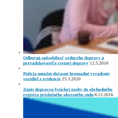
Odborná spôsobilosť vedúceho dopravy a
prevádzkovateľa cestnej dopravy
12.5.2016
Polícia umožní dočasné hromadné vyradenie
vozidiel z evidencie
25.3.2020
Zápis dopravcu fyzickej osoby do obchodného
registra príslušného okresného súdu
8.12.2016