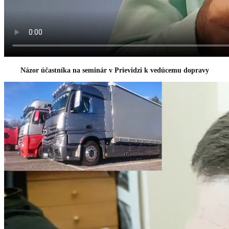
Názor účastníka na seminár v Prievidzi k vedúcemu dopravy