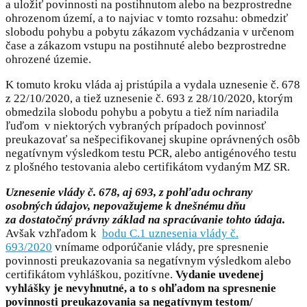
a uložiť povinnosti na postihnutom alebo na bezprostredne
ohrozenom území, a to najviac v tomto rozsahu: obmedziť
slobodu pohybu a pobytu zákazom vychádzania v určenom
čase a zákazom vstupu na postihnuté alebo bezprostredne
ohrozené územie.
K tomuto kroku vláda aj pristúpila a vydala uznesenie č. 678
z 22/10/2020, a tiež uznesenie č. 693 z 28/10/2020, ktorým
obmedzila slobodu pohybu a pobytu a tiež ním nariadila
ľuďom v niektorých vybraných prípadoch povinnosť
preukazovať sa nešpecifikovanej skupine oprávnených osôb
negatívnym výsledkom testu PCR, alebo antigénového testu
z plošného testovania alebo certifikátom vydaným MZ SR.
Uznesenie vlády č. 678, aj 693, z pohľadu ochrany
osobných údajov, nepovažujeme k dnešnému dňu
za dostatočný právny základ na spracúvanie tohto údaja.
Avšak vzhľadom k
bodu C.1 uznesenia vlády č.
693/2020
vnímame odporúčanie vlády, pre spresnenie
povinnosti preukazovania sa negatívnym výsledkom alebo
certifikátom vyhláškou, pozitívne.
Vydanie uvedenej
vyhlášky je nevyhnutné, a to s ohľadom na spresnenie
povinnosti preukazovania sa negatívnym testom/