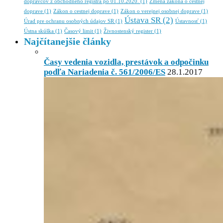
dopravcov z obchodného registra po 01.10.2020.
(1)
Zmena zákona o cestnej
doprave
(1)
Zákon o cestnej doprave
(1)
Zákon o verejnej osobnej doprave
(1)
Ústava SR
(2)
Úrad pre ochranu osobných údajov SR
(1)
Ústavnosť
(1)
Ústna skúška
(1)
Časový limit
(1)
Živnostenský register
(1)
Najčítanejšie články
Časy vedenia vozidla, prestávok a odpočinku
podľa Nariadenia č. 561/2006/ES
28.1.2017