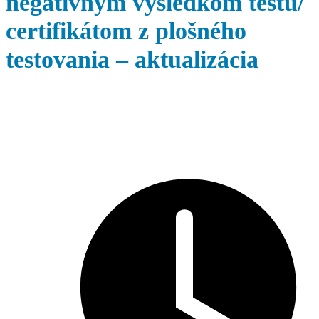
negatívnym výsledkom testu/
certifikátom z plošného
testovania – aktualizácia