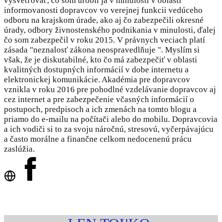
vysvetľovať, čo som urobil ja v minulosti v oblasti
informovanosti dopravcov vo verejnej funkcii vedúceho
odboru na krajskom úrade, ako aj čo zabezpečili okresné
úrady, odbory živnostenského podnikania v minulosti, ďalej
čo som zabezpečil v roku 2015. V právnych veciach platí
zásada "neznalosť zákona neospravedlňuje ". Myslím si
však, že je diskutabilné, kto čo má zabezpečiť v oblasti
kvalitných dostupných informácií v dobe internetu a
elektronickej komunikácie. Akadémia pre dopravcov
vznikla v roku 2016 pre pohodlné vzdelávanie dopravcov aj
cez internet a pre zabezpečenie včasných informácií o
postupoch, predpisoch a ich zmenách na tomto blogu a
priamo do e-mailu na počítači alebo do mobilu. Dopravcovia
a ich vodiči si to za svoju náročnú, stresovú, vyčerpávajúcu
a často morálne a finančne celkom nedocenenú prácu
zaslúžia.
Prémiový klub AKADÉMIA ONLINE DOPRAVCA