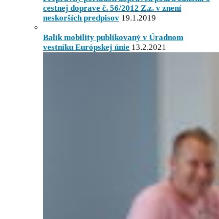
cestnej doprave č. 56/2012 Z.z. v znení
neskorších predpisov
19.1.2019
Balík mobility publikovaný v Úradnom
vestníku Európskej únie
13.2.2021