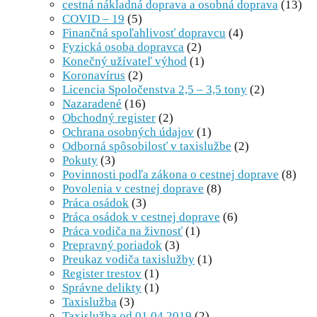
cestná nákladná doprava a osobná doprava
(13)
COVID – 19
(5)
Finančná spoľahlivosť dopravcu
(4)
Fyzická osoba dopravca
(2)
Konečný užívateľ výhod
(1)
Koronavírus
(2)
Licencia Spoločenstva 2,5 – 3,5 tony
(2)
Nazaradené
(16)
Obchodný register
(2)
Ochrana osobných údajov
(1)
Odborná spôsobilosť v taxislužbe
(2)
Pokuty
(3)
Povinnosti podľa zákona o cestnej doprave
(8)
Povolenia v cestnej doprave
(8)
Práca osádok
(3)
Práca osádok v cestnej doprave
(6)
Práca vodiča na živnosť
(1)
Prepravný poriadok
(3)
Preukaz vodiča taxislužby
(1)
Register trestov
(1)
Správne delikty
(1)
Taxislužba
(3)
Taxislužba od 01.04.2019
(2)