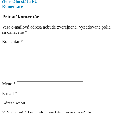
členského štátu EÚ
Komentáre
Pridať komentár
Vaša e-mailová adresa nebude zverejnená.
Vyžadované polia
sú označené
*
Komentár
*
Meno
*
E-mail
*
Adresa webu
Vaše osobní údaje budou použity pouze pro účely