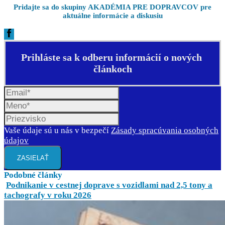
Pridajte sa do skupiny AKADÉMIA PRE DOPRAVCOV pre
aktuálne informácie a diskusiu
Prihláste sa k odberu informácií o nových
článkoch
Vaše údaje sú u nás v bezpečí
Zásady spracúvania osobných
údajov
ZASIELAŤ
Podobné články
Podnikanie v cestnej doprave s vozidlami nad 2,5 tony a
tachografy v roku 2026