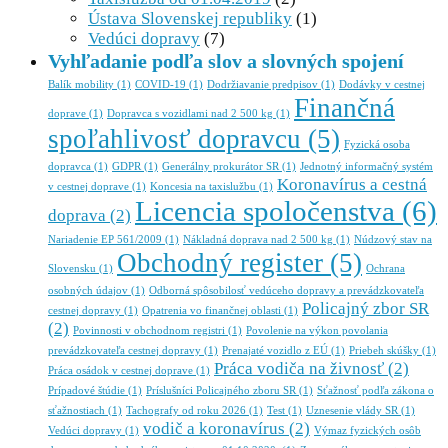
Ústava Slovenskej republiky
(1)
Vedúci dopravy
(7)
Vyhľadanie podľa slov a slovných spojení
Balík mobility
(1)
COVID-19
(1)
Dodržiavanie predpisov
(1)
Dodávky v cestnej
Finančná
doprave
(1)
Dopravca s vozidlami nad 2 500 kg
(1)
spoľahlivosť dopravcu
(5)
Fyzická osoba
dopravca
(1)
GDPR
(1)
Generálny prokurátor SR
(1)
Jednotný informačný systém
Koronavírus a cestná
v cestnej doprave
(1)
Koncesia na taxislužbu
(1)
Licencia spoločenstva
(6)
doprava
(2)
Nariadenie EP 561/2009
(1)
Nákladná doprava nad 2 500 kg
(1)
Núdzový stav na
Obchodný register
(5)
Slovensku
(1)
Ochrana
osobných údajov
(1)
Odborná spôsobilosť vedúceho dopravy a prevádzkovateľa
Policajný zbor SR
cestnej dopravy
(1)
Opatrenia vo finančnej oblasti
(1)
(2)
Povinnosti v obchodnom registri
(1)
Povolenie na výkon povolania
prevádzkovateľa cestnej dopravy
(1)
Prenajaté vozidlo z EÚ
(1)
Priebeh skúšky
(1)
Práca vodiča na živnosť
(2)
Práca osádok v cestnej doprave
(1)
Prípadové štúdie
(1)
Príslušníci Policajného zboru SR
(1)
Sťažnosť podľa zákona o
sťažnostiach
(1)
Tachografy od roku 2026
(1)
Test
(1)
Uznesenie vlády SR
(1)
vodič a koronavírus
(2)
Vedúci dopravy
(1)
Výmaz fyzických osôb